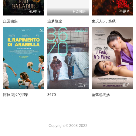
HD中字
HD国语
正片
庄园凶祟
追梦险途
鬼玩人6，炼狱
正片
正片
正片
阿拉贝拉的绑架
3670
坠落也无妨
Copyright © 2008-2022