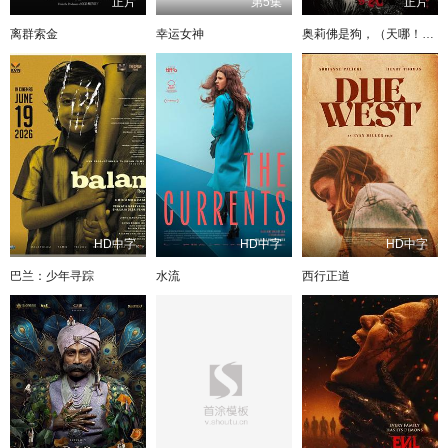
正片
第5集
正片
离群索金
幸运女神
奥莉佛是狗，（天哪！！）这家伙电影版
HD中字
HD中字
HD中字
巴兰：少年寻踪
水流
西行正道